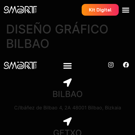
Kit Digital
DISEÑO GRÁFICO
BILBAO
BILBAO
C/Ibáñez de Bilbao 4, 2A 48001 Bilbao, Bizkaia
GETXO